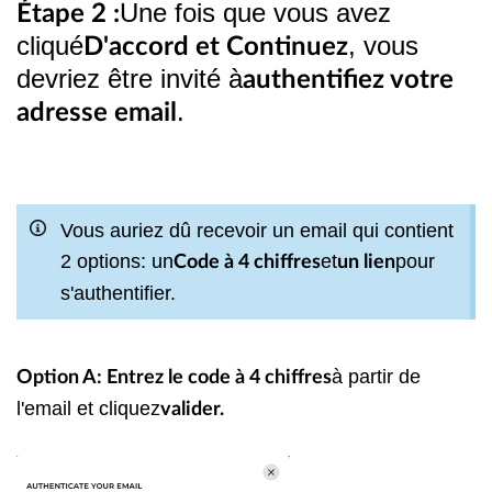
Une fois que vous avez
Étape 2 :
cliqué
, vous
D'accord et Continuez
devriez être invité à
authentifiez votre
.
adresse email
Vous auriez dû recevoir un email qui contient
2 options: un
et
pour
Code à 4 chiffres
un lien
s'authentifier.
à partir de
Option A: Entrez le code à 4 chiffres
l'email et cliquez
valider.