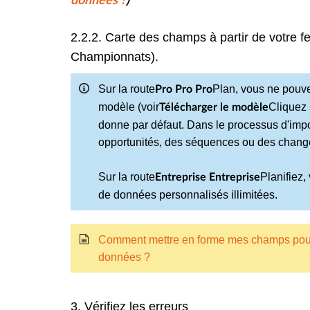
données ?
)
2.2.2. Carte des champs à partir de votre fe
Championnats).
Sur la route
Plan, vous ne pouve
Pro Pro Pro
modèle (voir
Cliquez 
Télécharger le modèle
donne par défaut. Dans le processus d'impor
opportunités, des séquences ou des chan
Sur la route
Planifiez
Entreprise Entreprise
de données personnalisés illimitées.
Comment mettre en forme mes champs pour
données ?
3. Vérifiez les erreurs