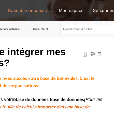
Base de connaissances
Mon espace
Se connec
les administrateurs
Base de données
e intégrer mes
s?
 avec succès votre base de bénévoles. C'est le
 des organisations:
s votre
(Pour les
Base de données Base de données
euille de calcul à importer dans ma base de