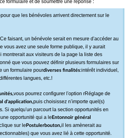
à ce formulaire et de soumettre une réponse :
pour que les bénévoles arrivent directement sur le
e
 Ce faisant, un bénévole serait en mesure d'accéder au
 vous avez une seule forme publique, il y aurait
 montrerait aux visiteurs de la page la liste des
donné que vous pouvez définir plusieurs formulaires sur
re un formulaire pour
:
intérêt individuel,
diverses finalités
différentes langues, etc.
!
vous pourrez configurer l'option r
Réglage de
nités,
puis choisissez n'importe quel(s)
l d'application,
. Si quelqu'un parcourt la section opportunités en
 une opportunité qui a le
Entonnoir général
clique sur le
il les amènerait au
Postuler
bouton,
lectionnables) que vous avez lié à cette opportunité.