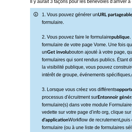
Il y aurait 3 façons pour les bénévoles d'arriver 
1. Vous pouvez générer un
URL partageabl
formulaire.
2. Vous pouvez faire le formulaire
.
publique
formulaire de votre page Vome. Une fois que
un
bouton ajouté à votre page, qui
Get involu
formulaires qui sont rendus publics. Étant 
la visibilité publique, vous pouvez construi
intérêt de groupe
, événements spécifiques,
3. Lorsque vous créez vos différents
opportu
processus d'écruitment sur
Entonnoir généra
formulaire(s) dans votre module Formulaires
vedette sur votre page d'info org, clique sur
Workflow de recrutement
puis 
d'application
,
formulaire (ou à une liste de formulaires sé